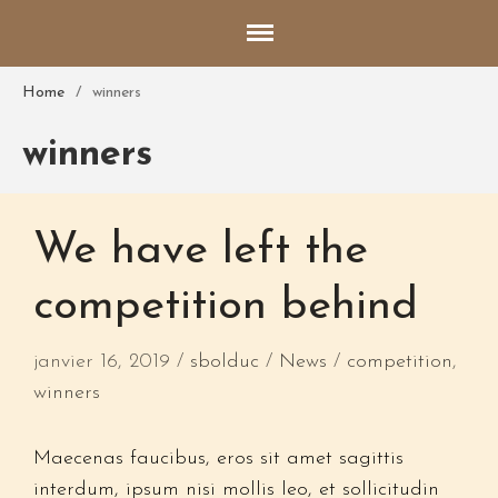
Accueil
Home
/
winners
Qui sommes nous?
winners
Informations générales
Les parents
Clients satisfaits
We have left the
Photos des lieux
competition behind
Les chiots disponibles
Contact
janvier 16, 2019
sbolduc
News
competition
,
winners
Nom*
Maecenas faucibus, eros sit amet sagittis
Courriel*
interdum, ipsum nisi mollis leo, et sollicitudin