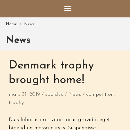
Home
/
News
News
Accueil
Qui sommes nous?
Informations générales
Denmark trophy
Les parents
Clients satisfaits
brought home!
Photos des lieux
Les chiots disponibles
mars 31, 2019
sbolduc
News
competition
,
Contact
trophy
Duis lobortis eros vitae lacus gravida, eget
Nom*
bibendum massa cursus. Suspendisse