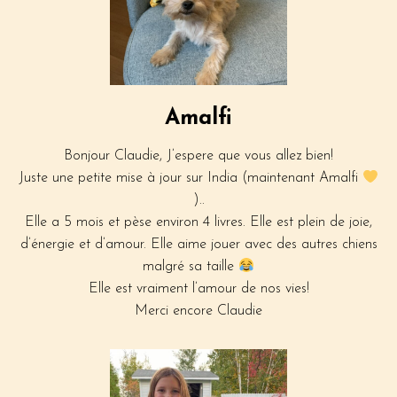
Informations générales
Les parents
Clients satisfaits
Photos des lieux
Amalfi
Les chiots disponibles
Contact
Bonjour Claudie, J’espere que vous allez bien!
Juste une petite mise à jour sur India (maintenant Amalfi
)..
Nom*
Elle a 5 mois et pèse environ 4 livres. Elle est plein de joie,
d’énergie et d’amour. Elle aime jouer avec des autres chiens
Courriel*
malgré sa taille
Elle est vraiment l’amour de nos vies!
Merci encore Claudie