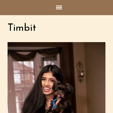
Accueil
Timbit
Qui sommes nous?
Informations générales
Les parents
Clients satisfaits
Photos des lieux
Les chiots disponibles
Contact
Nom*
Courriel*