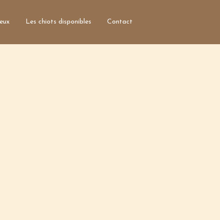
ieux
Les chiots disponibles
Contact
Accueil
Qui sommes nous?
Informations générales
Les parents
Clients satisfaits
Photos des lieux
Les chiots disponibles
Contact
Nom*
Courriel*