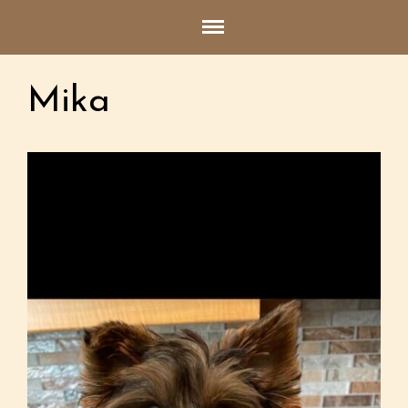
Accueil
Mika
Qui sommes nous?
Informations générales
Les parents
Clients satisfaits
Photos des lieux
Les chiots disponibles
Contact
Nom*
Courriel*