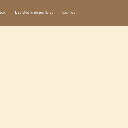
ieux
Les chiots disponibles
Contact
Accueil
Qui sommes nous?
Informations générales
Les parents
Clients satisfaits
Photos des lieux
Les chiots disponibles
Contact
Nom*
Courriel*