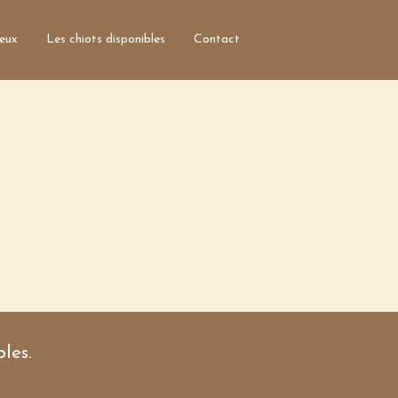
ieux
Les chiots disponibles
Contact
Accueil
Qui sommes nous?
Informations générales
Les parents
Clients satisfaits
Photos des lieux
Les chiots disponibles
Contact
Nom*
les.
Courriel*