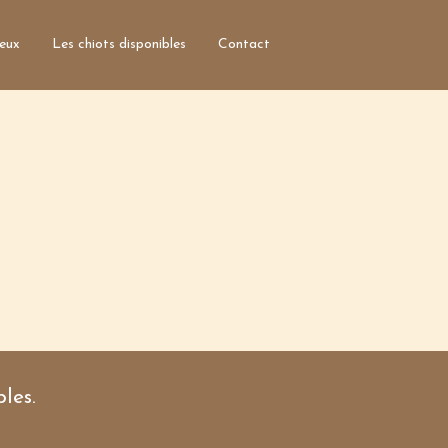
ieux
Les chiots disponibles
Contact
Accueil
Qui sommes nous?
Informations générales
Les parents
Clients satisfaits
Photos des lieux
Les chiots disponibles
Contact
Nom*
les.
Courriel*